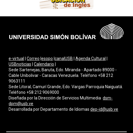
e-virtual
|
Correo
|
esopo
|
canalUSB
|
Agenda Cultural
|
USBnoticias
|
Calendario
|
Sede Sartenejas, Baruta, Edo. Miranda - Apartado 89000 -
Cable Unibolivar - Caracas Venezuela. Teléfono +58 212
9063111
Sede Litoral, Camurí Grande, Edo. Vargas Parroquia Naiguatá.
Teléfono +58 212 9069000
Diseñada por la Dirección de Servicios Multimedi
a
dsm-
dpm@usb.ve
Desarrollada por
Departamento de Idiomas
dep-id@usb.ve