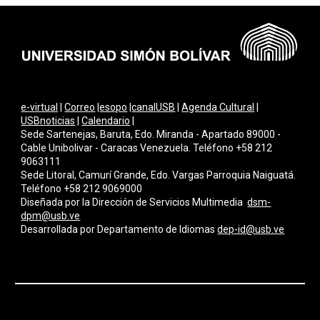
e-virtual
|
Correo
|
esopo
|
canalUSB
|
Agenda Cultural
|
USBnoticias
|
Calendario
|
Sede Sartenejas, Baruta, Edo. Miranda - Apartado 89000 -
Cable Unibolivar - Caracas Venezuela. Teléfono +58 212
9063111
Sede Litoral, Camurí Grande, Edo. Vargas Parroquia Naiguatá.
Teléfono +58 212 9069000
Diseñada por la Dirección de Servicios Multimedi
a
dsm-
dpm@usb.ve
Desarrollada por
Departamento de Idiomas
dep-id@usb.ve